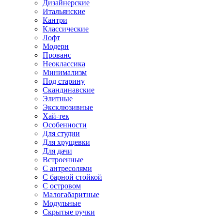
Дизайнерские
Итальянские
Кантри
Классические
Лофт
Модерн
Прованс
Неоклассика
Минимализм
Под старину
Скандинавские
Элитные
Эксклюзивные
Хай-тек
Особенности
Для студии
Для хрущевки
Для дачи
Встроенные
С антресолями
С барной стойкой
С островом
Малогабаритные
Модульные
Скрытые ручки