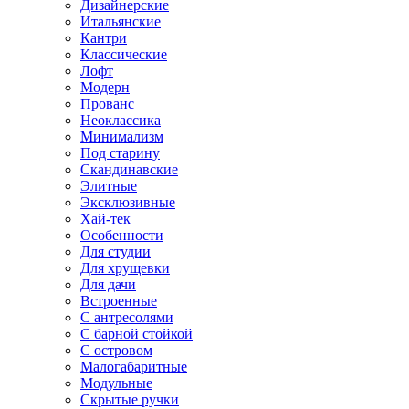
Дизайнерские
Итальянские
Кантри
Классические
Лофт
Модерн
Прованс
Неоклассика
Минимализм
Под старину
Скандинавские
Элитные
Эксклюзивные
Хай-тек
Особенности
Для студии
Для хрущевки
Для дачи
Встроенные
С антресолями
С барной стойкой
С островом
Малогабаритные
Модульные
Скрытые ручки