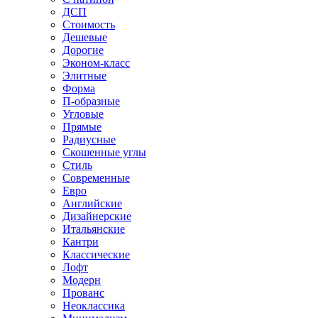
ДСП
Стоимость
Дешевые
Дорогие
Эконом-класс
Элитные
Форма
П-образные
Угловые
Прямые
Радиусные
Скошенные углы
Стиль
Современные
Евро
Английские
Дизайнерские
Итальянские
Кантри
Классические
Лофт
Модерн
Прованс
Неоклассика