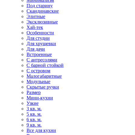
Минимализм
Под старину
Скандинавские
Элитные
Эксклюзивные
Хай-тек
Особенности
Для студии
Для хрущевки
Для дачи
Встроенные
С антресолями
С барной стойкой
С островом
Малогабаритные
Модульные
Скрытые ручки
Размер
Мини-кухни
Узкие
3 кв. м.
5 кв. м.
6 кв. м.
9 кв. м.
Все для кухни