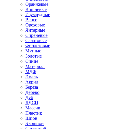
Оранжевые
Вишневые
Изумрудные
Венге
Ореховые
Янтарные
Сиреневые
Салатовые
Фиолетовые
Мятные
Золотые
Синие
Материал
МДФ
Эмаль
Акрил
Береза
Дерево
Дуб
ЛДСП
Массив
Пластик
Шпон
Экошпон
С патиной