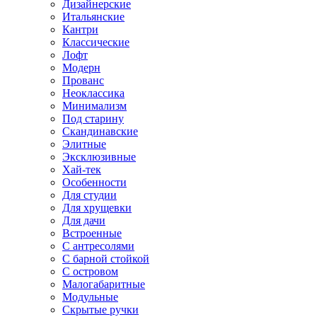
Дизайнерские
Итальянские
Кантри
Классические
Лофт
Модерн
Прованс
Неоклассика
Минимализм
Под старину
Скандинавские
Элитные
Эксклюзивные
Хай-тек
Особенности
Для студии
Для хрущевки
Для дачи
Встроенные
С антресолями
С барной стойкой
С островом
Малогабаритные
Модульные
Скрытые ручки