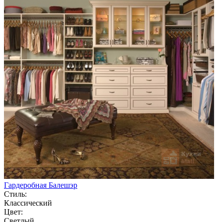
Гардеробная Балешэр
Стиль:
Классический
Цвет:
Светлый