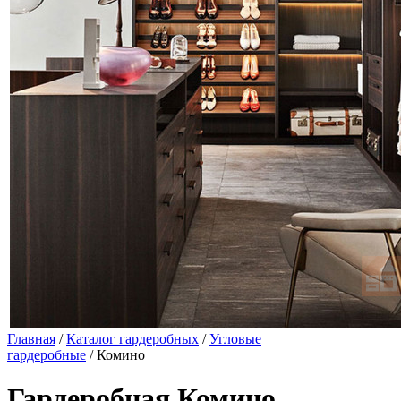
Главная
/
Каталог гардеробных
/
Угловые
гардеробные
/ Комино
Гардеробная Комино