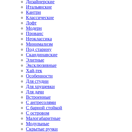
Дизайнерские
Итальянские
Кантри
Классические
Лофт
Модерн
Прованс
Неоклассика
Минимализм
Под старину
Скандинавские
Элитные
Эксклюзивные
Хай-тек
Особенности
Для студии
Для хрущевки
Для дачи
Встроенные
С антресолями
С барной стойкой
С островом
Малогабаритные
Модульные
Скрытые ручки