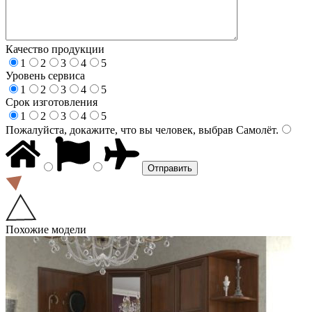
Качество продукции
1
2
3
4
5
Уровень сервиса
1
2
3
4
5
Срок изготовления
1
2
3
4
5
Пожалуйста, докажите, что вы человек, выбрав
Самолёт
.
Похожие модели