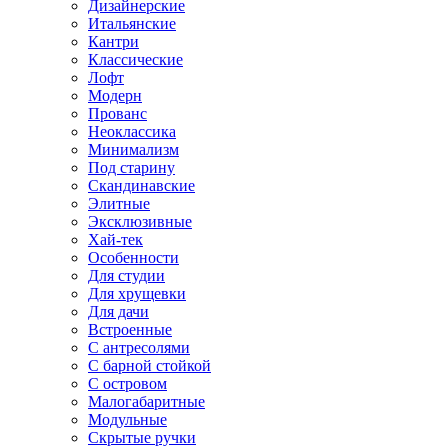
Дизайнерские
Итальянские
Кантри
Классические
Лофт
Модерн
Прованс
Неоклассика
Минимализм
Под старину
Скандинавские
Элитные
Эксклюзивные
Хай-тек
Особенности
Для студии
Для хрущевки
Для дачи
Встроенные
С антресолями
С барной стойкой
С островом
Малогабаритные
Модульные
Скрытые ручки