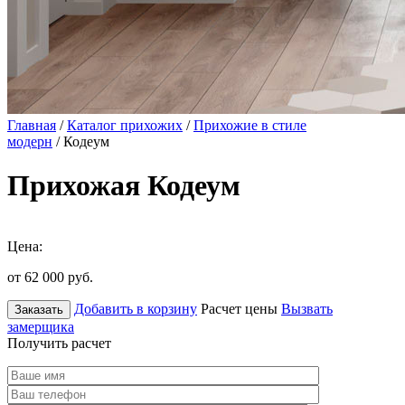
Главная
/
Каталог прихожих
/
Прихожие в стиле
модерн
/ Кодеум
Прихожая Кодеум
Цена:
от 62 000
руб.
Добавить в корзину
Расчет цены
Вызвать
Заказать
замерщика
Получить расчет