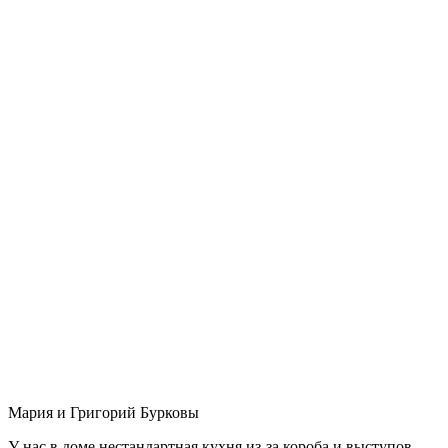
Мария и Григорий Бурковы
У нас в доме нестандартная кухня из-за короба и выступов,