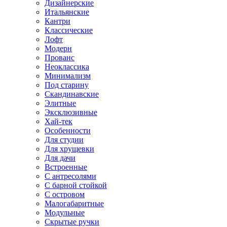
Дизайнерские
Итальянские
Кантри
Классические
Лофт
Модерн
Прованс
Неоклассика
Минимализм
Под старину
Скандинавские
Элитные
Эксклюзивные
Хай-тек
Особенности
Для студии
Для хрущевки
Для дачи
Встроенные
С антресолями
С барной стойкой
С островом
Малогабаритные
Модульные
Скрытые ручки