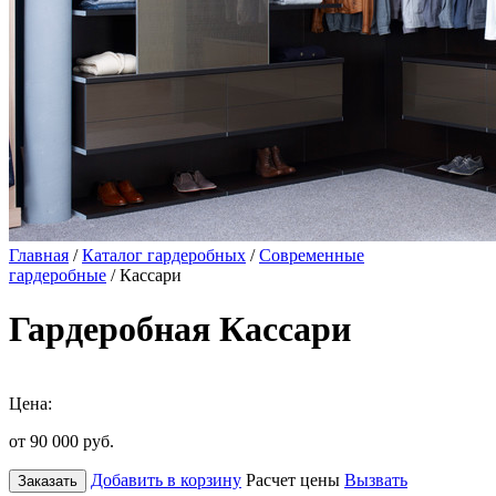
Главная
/
Каталог гардеробных
/
Современные
гардеробные
/ Кассари
Гардеробная Кассари
Цена:
от 90 000
руб.
Добавить в корзину
Расчет цены
Вызвать
Заказать