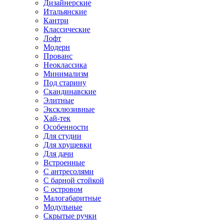
Дизайнерские
Итальянские
Кантри
Классические
Лофт
Модерн
Прованс
Неоклассика
Минимализм
Под старину
Скандинавские
Элитные
Эксклюзивные
Хай-тек
Особенности
Для студии
Для хрущевки
Для дачи
Встроенные
С антресолями
С барной стойкой
С островом
Малогабаритные
Модульные
Скрытые ручки