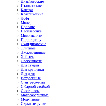
Дизайнерские
Итальянские
Кантри
Классические
Лофт
Модерн
Прованс
Неоклассика
Минимализм
Под старину
Скандинавские
Элитные
Эксклюзивные
Хай-тек
Особенности
Для студии
Для хрущевки
Для дачи
Встроенные
С антресолями
С барной стойкой
С островом
Малогабаритные
Модульные
Скрытые ручки