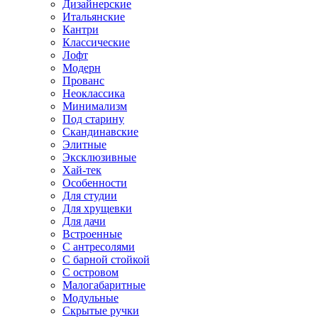
Дизайнерские
Итальянские
Кантри
Классические
Лофт
Модерн
Прованс
Неоклассика
Минимализм
Под старину
Скандинавские
Элитные
Эксклюзивные
Хай-тек
Особенности
Для студии
Для хрущевки
Для дачи
Встроенные
С антресолями
С барной стойкой
С островом
Малогабаритные
Модульные
Скрытые ручки