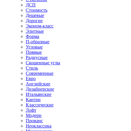
ДСП
Стоимость
Дешевые
Дорогие
Эконом-класс
Элитные
Форма
П-образные
Угловые
Прямые
Радиусные
Скошенные углы
Стиль
Современные
Евро
Английские
Дизайнерские
Итальянские
Кантри
Классические
Лофт
Модерн
Прованс
Неоклассика