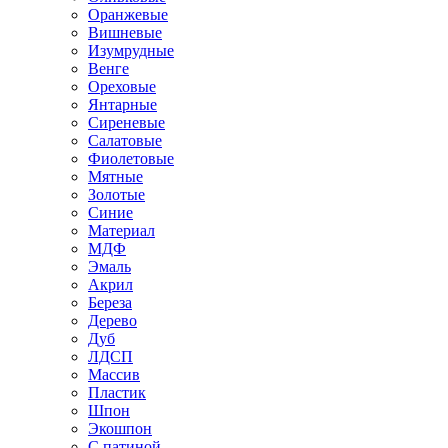
Оранжевые
Вишневые
Изумрудные
Венге
Ореховые
Янтарные
Сиреневые
Салатовые
Фиолетовые
Мятные
Золотые
Синие
Материал
МДФ
Эмаль
Акрил
Береза
Дерево
Дуб
ЛДСП
Массив
Пластик
Шпон
Экошпон
С патиной