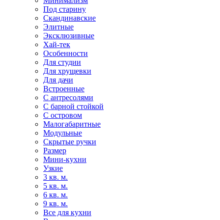
Минимализм
Под старину
Скандинавские
Элитные
Эксклюзивные
Хай-тек
Особенности
Для студии
Для хрущевки
Для дачи
Встроенные
С антресолями
С барной стойкой
С островом
Малогабаритные
Модульные
Скрытые ручки
Размер
Мини-кухни
Узкие
3 кв. м.
5 кв. м.
6 кв. м.
9 кв. м.
Все для кухни