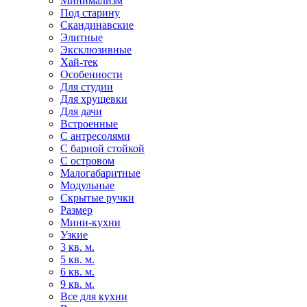
Минимализм
Под старину
Скандинавские
Элитные
Эксклюзивные
Хай-тек
Особенности
Для студии
Для хрущевки
Для дачи
Встроенные
С антресолями
С барной стойкой
С островом
Малогабаритные
Модульные
Скрытые ручки
Размер
Мини-кухни
Узкие
3 кв. м.
5 кв. м.
6 кв. м.
9 кв. м.
Все для кухни