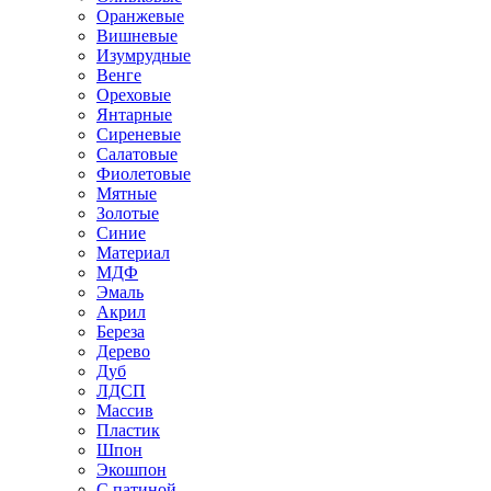
Оранжевые
Вишневые
Изумрудные
Венге
Ореховые
Янтарные
Сиреневые
Салатовые
Фиолетовые
Мятные
Золотые
Синие
Материал
МДФ
Эмаль
Акрил
Береза
Дерево
Дуб
ЛДСП
Массив
Пластик
Шпон
Экошпон
С патиной