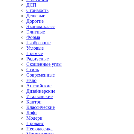
ДСП
Стоимость
Дешевые
Дорогие
Эконом-класс
Элитные
Форма
П-образные
Угловые
Прямые
Радиусные
Скошенные углы
Стиль
Современные
Евро
Английские
Дизайнерские
Итальянские
Кантри
Классические
Лофт
Модерн
Прованс
Неоклассика