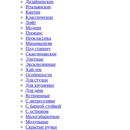
Дизайнерские
Итальянские
Кантри
Классические
Лофт
Модерн
Прованс
Неоклассика
Минимализм
Под старину
Скандинавские
Элитные
Эксклюзивные
Хай-тек
Особенности
Для студии
Для хрущевки
Для дачи
Встроенные
С антресолями
С барной стойкой
С островом
Малогабаритные
Модульные
Скрытые ручки