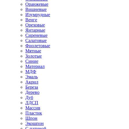
Оранжевые
Вишневые
Изумрудные
Венге
Ореховые
Янтарные
Сиреневые
Салатовые
Фиолетовые
Мятные
Золотые
Синие
Материал
МДФ
Эмаль
Акрил
Береза
Дерево
Дуб
ЛДСП
Массив
Пластик
Шпон
Экошпон
С патиной