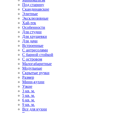
Минимализм
Под старину
Скандинавские
Элитные
Эксклюзивные
Хай-тек
Особенности
Для студии
Для хрущевки
Для дачи
Встроенные
С антресолями
С барной стойкой
С островом
Малогабаритные
Модульные
Скрытые ручки
Размер
Мини-кухни
Узкие
3 кв. м.
5 кв. м.
6 кв. м.
9 кв. м.
Все для кухни