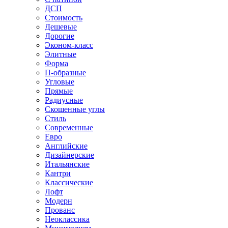
ДСП
Стоимость
Дешевые
Дорогие
Эконом-класс
Элитные
Форма
П-образные
Угловые
Прямые
Радиусные
Скошенные углы
Стиль
Современные
Евро
Английские
Дизайнерские
Итальянские
Кантри
Классические
Лофт
Модерн
Прованс
Неоклассика