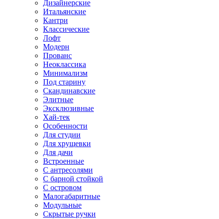
Дизайнерские
Итальянские
Кантри
Классические
Лофт
Модерн
Прованс
Неоклассика
Минимализм
Под старину
Скандинавские
Элитные
Эксклюзивные
Хай-тек
Особенности
Для студии
Для хрущевки
Для дачи
Встроенные
С антресолями
С барной стойкой
С островом
Малогабаритные
Модульные
Скрытые ручки