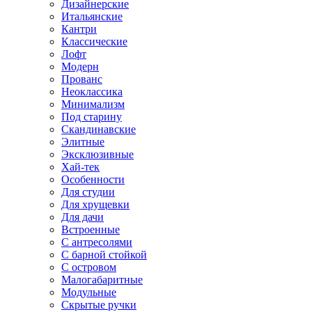
Дизайнерские
Итальянские
Кантри
Классические
Лофт
Модерн
Прованс
Неоклассика
Минимализм
Под старину
Скандинавские
Элитные
Эксклюзивные
Хай-тек
Особенности
Для студии
Для хрущевки
Для дачи
Встроенные
С антресолями
С барной стойкой
С островом
Малогабаритные
Модульные
Скрытые ручки