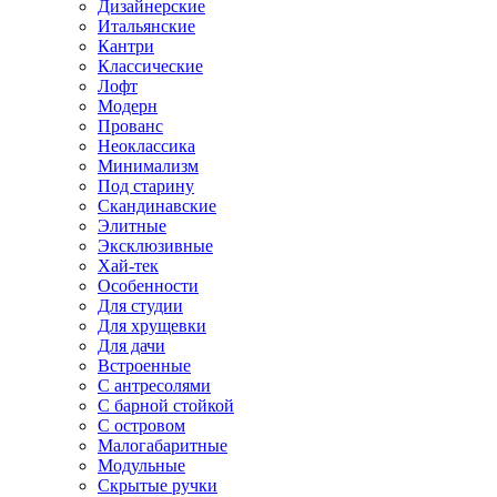
Дизайнерские
Итальянские
Кантри
Классические
Лофт
Модерн
Прованс
Неоклассика
Минимализм
Под старину
Скандинавские
Элитные
Эксклюзивные
Хай-тек
Особенности
Для студии
Для хрущевки
Для дачи
Встроенные
С антресолями
С барной стойкой
С островом
Малогабаритные
Модульные
Скрытые ручки