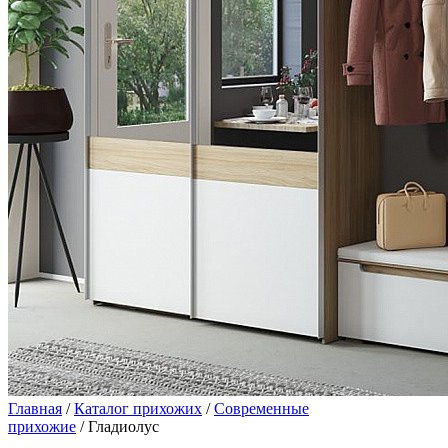
Главная
/
Каталог прихожих
/
Современные
прихожие
/ Гладиолус