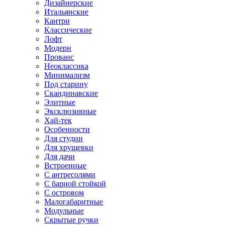
Дизайнерские
Итальянские
Кантри
Классические
Лофт
Модерн
Прованс
Неоклассика
Минимализм
Под старину
Скандинавские
Элитные
Эксклюзивные
Хай-тек
Особенности
Для студии
Для хрущевки
Для дачи
Встроенные
С антресолями
С барной стойкой
С островом
Малогабаритные
Модульные
Скрытые ручки