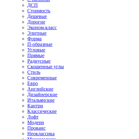
ДСП
Стоимость
Дешевые
Дорогие
Эконом-класс
Элитные
Форма
П-образные
Угловые
Прямые
Радиусные
Скошенные углы
Стиль
Современные
Евро
Английские
Дизайнерские
Итальянские
Кантри
Классические
Лофт
Модерн
Прованс
Неоклассика