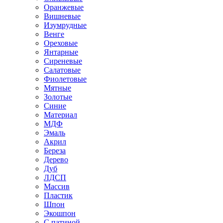
Оранжевые
Вишневые
Изумрудные
Венге
Ореховые
Янтарные
Сиреневые
Салатовые
Фиолетовые
Мятные
Золотые
Синие
Материал
МДФ
Эмаль
Акрил
Береза
Дерево
Дуб
ЛДСП
Массив
Пластик
Шпон
Экошпон
С патиной