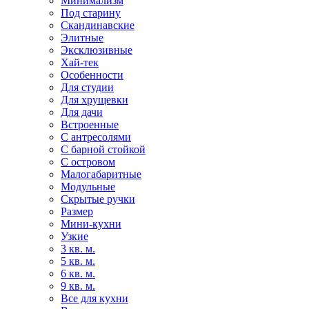
Минимализм
Под старину
Скандинавские
Элитные
Эксклюзивные
Хай-тек
Особенности
Для студии
Для хрущевки
Для дачи
Встроенные
С антресолями
С барной стойкой
С островом
Малогабаритные
Модульные
Скрытые ручки
Размер
Мини-кухни
Узкие
3 кв. м.
5 кв. м.
6 кв. м.
9 кв. м.
Все для кухни