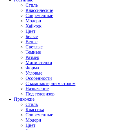
Стиль
Классические
Современные
Модерн
Хай-тек
Цвет
Белые
Венге
Светлые
Темные
Размер
Мини стенки
Форма
Угловые
Особенности
С компьютерным столом
Назначение
Под телевизор
Прихожие
Стиль
Классика
Современные
Модерн
Цвет