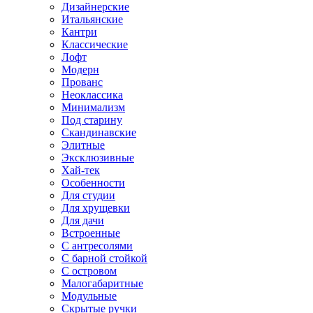
Дизайнерские
Итальянские
Кантри
Классические
Лофт
Модерн
Прованс
Неоклассика
Минимализм
Под старину
Скандинавские
Элитные
Эксклюзивные
Хай-тек
Особенности
Для студии
Для хрущевки
Для дачи
Встроенные
С антресолями
С барной стойкой
С островом
Малогабаритные
Модульные
Скрытые ручки