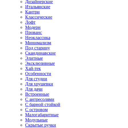
Дизайнерские
Итальянские
Кантри
Классические
Лофт
Модерн
Прованс
Неоклассика
Минимализм
Под старину
Скандинавские
Элитные
Эксклюзивные
Хай-тек
Особенности
Для студии
Для хрущевки
Для дачи
Встроенные
С антресолями
С барной стойкой
С островом
Малогабаритные
Модульные
Скрытые ручки