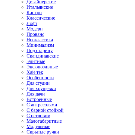
Дизайнерские
Итальянские
Кантри
Классические
Лофт
Модерн
Прованс
Неоклассика
Минимализм
Под старину
Скандинавские
Элитные
Эксклюзивные
Хай-тек
Особенности
Для студии
Для хрущевки
Для дачи
Встроенные
С антресолями
С барной стойкой
С островом
Малогабаритные
Модульные
Скрытые ручки