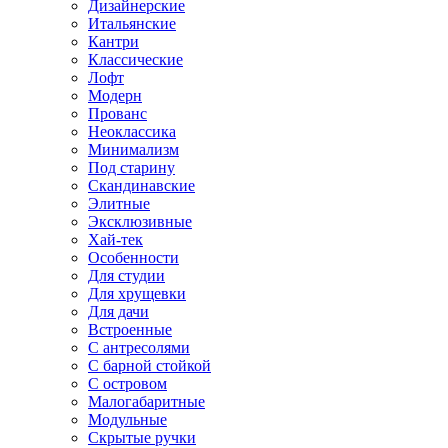
Дизайнерские
Итальянские
Кантри
Классические
Лофт
Модерн
Прованс
Неоклассика
Минимализм
Под старину
Скандинавские
Элитные
Эксклюзивные
Хай-тек
Особенности
Для студии
Для хрущевки
Для дачи
Встроенные
С антресолями
С барной стойкой
С островом
Малогабаритные
Модульные
Скрытые ручки