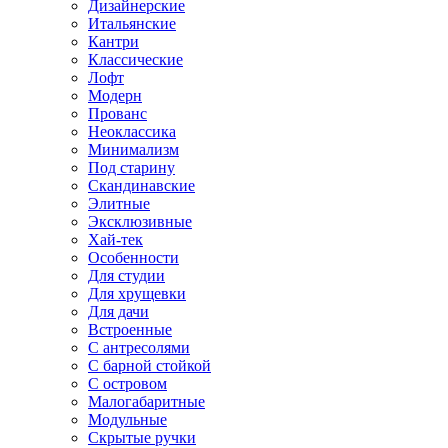
Дизайнерские
Итальянские
Кантри
Классические
Лофт
Модерн
Прованс
Неоклассика
Минимализм
Под старину
Скандинавские
Элитные
Эксклюзивные
Хай-тек
Особенности
Для студии
Для хрущевки
Для дачи
Встроенные
С антресолями
С барной стойкой
С островом
Малогабаритные
Модульные
Скрытые ручки