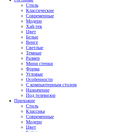
Стиль
Классические
Современные
Модерн
Хай-тек
Цвет
Белые
Венге
Светлые
Темные
Размер
Мини стенки
Форма
Угловые
Особенности
С компьютерным столом
Назначение
Под телевизор
Прихожие
Стиль
Классика
Современные
Модерн
Цвет