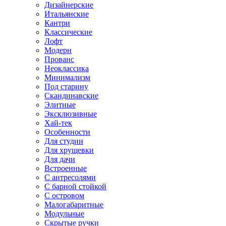
Дизайнерские
Итальянские
Кантри
Классические
Лофт
Модерн
Прованс
Неоклассика
Минимализм
Под старину
Скандинавские
Элитные
Эксклюзивные
Хай-тек
Особенности
Для студии
Для хрущевки
Для дачи
Встроенные
С антресолями
С барной стойкой
С островом
Малогабаритные
Модульные
Скрытые ручки