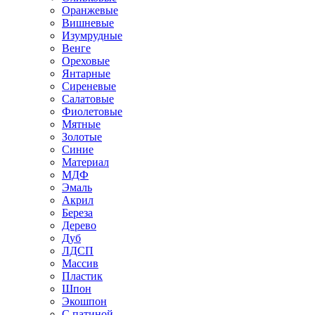
Оранжевые
Вишневые
Изумрудные
Венге
Ореховые
Янтарные
Сиреневые
Салатовые
Фиолетовые
Мятные
Золотые
Синие
Материал
МДФ
Эмаль
Акрил
Береза
Дерево
Дуб
ЛДСП
Массив
Пластик
Шпон
Экошпон
С патиной