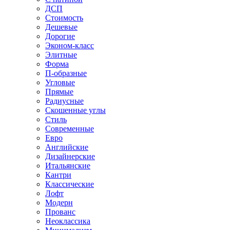
ДСП
Стоимость
Дешевые
Дорогие
Эконом-класс
Элитные
Форма
П-образные
Угловые
Прямые
Радиусные
Скошенные углы
Стиль
Современные
Евро
Английские
Дизайнерские
Итальянские
Кантри
Классические
Лофт
Модерн
Прованс
Неоклассика