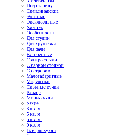
Минимализм
Под старину
Скандинавские
Элитные
Эксклюзивные
Хай-тек
Особенности
Для студии
Для хрущевки
Для дачи
Встроенные
С антресолями
С барной стойкой
С островом
Малогабаритные
Модульные
Скрытые ручки
Размер
Мини-кухни
Узкие
3 кв. м.
5 кв. м.
6 кв. м.
9 кв. м.
Все для кухни