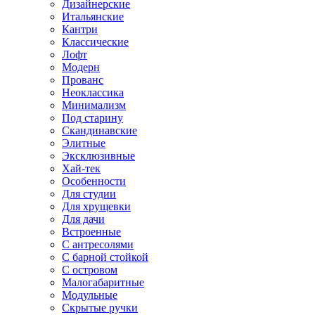
Дизайнерские
Итальянские
Кантри
Классические
Лофт
Модерн
Прованс
Неоклассика
Минимализм
Под старину
Скандинавские
Элитные
Эксклюзивные
Хай-тек
Особенности
Для студии
Для хрущевки
Для дачи
Встроенные
С антресолями
С барной стойкой
С островом
Малогабаритные
Модульные
Скрытые ручки