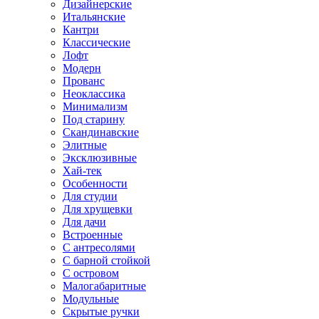
Дизайнерские
Итальянские
Кантри
Классические
Лофт
Модерн
Прованс
Неоклассика
Минимализм
Под старину
Скандинавские
Элитные
Эксклюзивные
Хай-тек
Особенности
Для студии
Для хрущевки
Для дачи
Встроенные
С антресолями
С барной стойкой
С островом
Малогабаритные
Модульные
Скрытые ручки