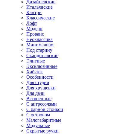
Дизайнерские
Итальянские
Кантри
Классические
Лофт
Модерн
Прованс
Неоклассика
Минимализм
Под старину
Скандинавские
Элитные
Эксклюзивные
Хай-тек
Особенности
Для студии
Для хрущевки
Для дачи
Встроенные
С антресолями
С барной стойкой
С островом
Малогабаритные
Модульные
Скрытые ручки