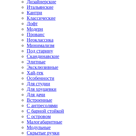
Дизайнерские
Итальянские
Кантри
Классические
Лофт
Модерн
Прованс
Неоклассика
Минимализм
Под старину
Скандинавские
Элитные
Эксклюзивные
Хай-тек
Особенности
Для студии
Для хрущевки
Для дачи
Встроенные
С антресолями
С барной стойкой
С островом
Малогабаритные
Модульные
Скрытые ручки