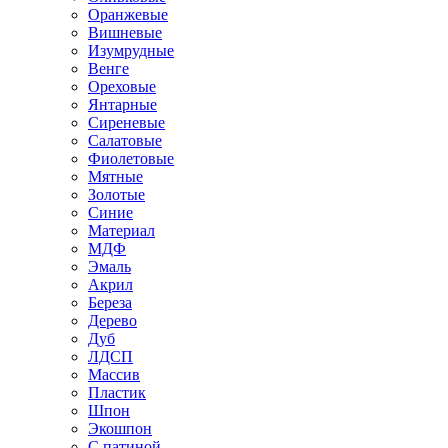
Оранжевые
Вишневые
Изумрудные
Венге
Ореховые
Янтарные
Сиреневые
Салатовые
Фиолетовые
Мятные
Золотые
Синие
Материал
МДФ
Эмаль
Акрил
Береза
Дерево
Дуб
ЛДСП
Массив
Пластик
Шпон
Экошпон
С патиной