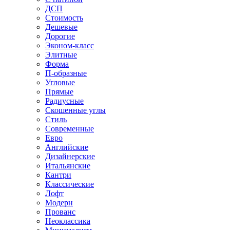
ДСП
Стоимость
Дешевые
Дорогие
Эконом-класс
Элитные
Форма
П-образные
Угловые
Прямые
Радиусные
Скошенные углы
Стиль
Современные
Евро
Английские
Дизайнерские
Итальянские
Кантри
Классические
Лофт
Модерн
Прованс
Неоклассика