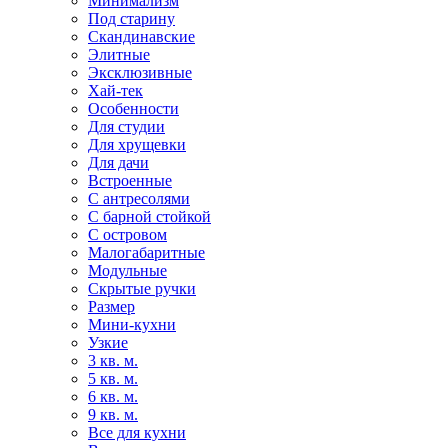
Минимализм
Под старину
Скандинавские
Элитные
Эксклюзивные
Хай-тек
Особенности
Для студии
Для хрущевки
Для дачи
Встроенные
С антресолями
С барной стойкой
С островом
Малогабаритные
Модульные
Скрытые ручки
Размер
Мини-кухни
Узкие
3 кв. м.
5 кв. м.
6 кв. м.
9 кв. м.
Все для кухни