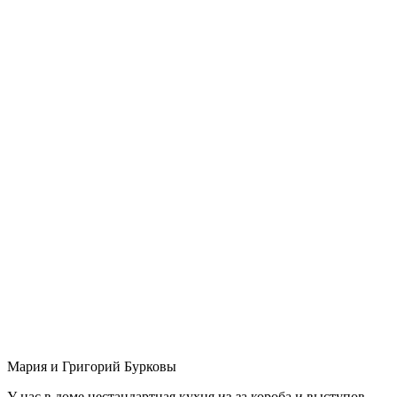
Мария и Григорий Бурковы
У нас в доме нестандартная кухня из-за короба и выступов,