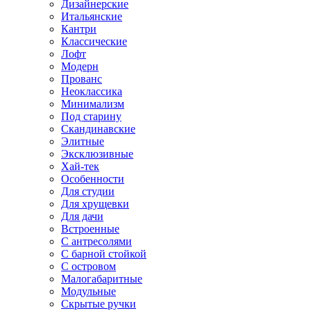
Дизайнерские
Итальянские
Кантри
Классические
Лофт
Модерн
Прованс
Неоклассика
Минимализм
Под старину
Скандинавские
Элитные
Эксклюзивные
Хай-тек
Особенности
Для студии
Для хрущевки
Для дачи
Встроенные
С антресолями
С барной стойкой
С островом
Малогабаритные
Модульные
Скрытые ручки