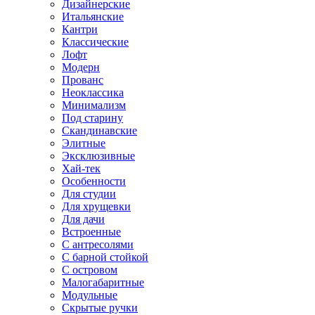
Дизайнерские
Итальянские
Кантри
Классические
Лофт
Модерн
Прованс
Неоклассика
Минимализм
Под старину
Скандинавские
Элитные
Эксклюзивные
Хай-тек
Особенности
Для студии
Для хрущевки
Для дачи
Встроенные
С антресолями
С барной стойкой
С островом
Малогабаритные
Модульные
Скрытые ручки