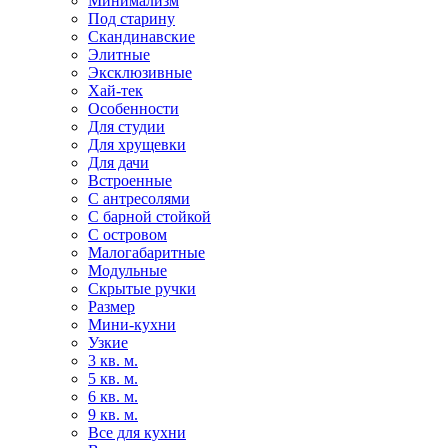
Минимализм
Под старину
Скандинавские
Элитные
Эксклюзивные
Хай-тек
Особенности
Для студии
Для хрущевки
Для дачи
Встроенные
С антресолями
С барной стойкой
С островом
Малогабаритные
Модульные
Скрытые ручки
Размер
Мини-кухни
Узкие
3 кв. м.
5 кв. м.
6 кв. м.
9 кв. м.
Все для кухни