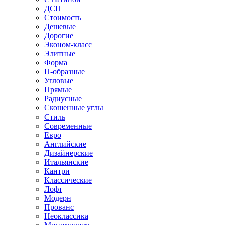
ДСП
Стоимость
Дешевые
Дорогие
Эконом-класс
Элитные
Форма
П-образные
Угловые
Прямые
Радиусные
Скошенные углы
Стиль
Современные
Евро
Английские
Дизайнерские
Итальянские
Кантри
Классические
Лофт
Модерн
Прованс
Неоклассика