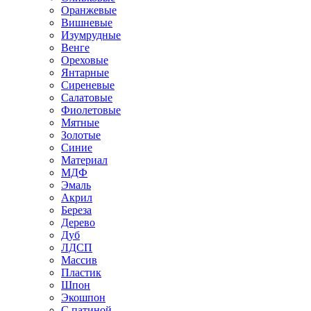
Оранжевые
Вишневые
Изумрудные
Венге
Ореховые
Янтарные
Сиреневые
Салатовые
Фиолетовые
Мятные
Золотые
Синие
Материал
МДФ
Эмаль
Акрил
Береза
Дерево
Дуб
ЛДСП
Массив
Пластик
Шпон
Экошпон
С патиной