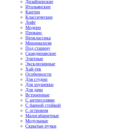
Дизайнерские
Итальянские
Кантри
Классические
Лофт
Модерн
Прованс
Неоклассика
Минимализм
Под старину
Скандинавские
Элитные
Эксклюзивные
Хай-тек
Особенности
Для студии
Для хрущевки
Для дачи
Встроенные
С антресолями
С барной стойкой
С островом
Малогабаритные
Модульные
Скрытые ручки