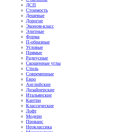
ДСП
Стоимость
Дешевые
Дорогие
Эконом-класс
Элитные
Форма
П-образные
Угловые
Прямые
Радиусные
Скошенные углы
Стиль
Современные
Евро
Английские
Дизайнерские
Итальянские
Кантри
Классические
Лофт
Модерн
Прованс
Неоклассика