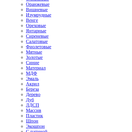
Оранжевые
Вишневые
Изумрудные
Венге
Ореховые
Янтарные
Сиреневые
Салатовые
Фиолетовые
Мятные
Золотые
Синие
Материал
МДФ
Эмаль
Акрил
Береза
Дерево
Дуб
ЛДСП
Массив
Пластик
Шпон
Экошпон
С патиной