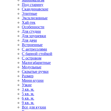
Минимализм
Под старину
Скандинавские
Элитные
Эксклюзивные
Хай-тек
Особенности
Для студии
Для хрущевки
Для дачи
Встроенные
С антресолями
С барной стойкой
С островом
Малогабаритные
Модульные
Скрытые ручки
Размер
Мини-кухни
Узкие
3 кв. м.
5 кв. м.
6 кв. м.
9 кв. м.
Все для кухни