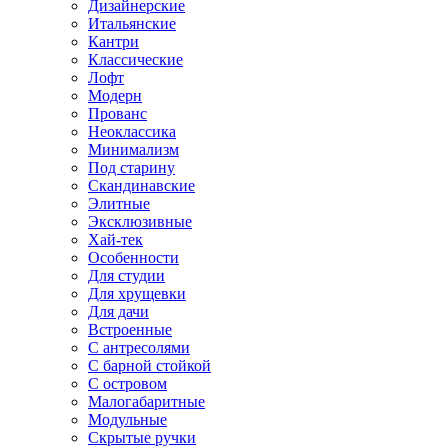
Дизайнерские
Итальянские
Кантри
Классические
Лофт
Модерн
Прованс
Неоклассика
Минимализм
Под старину
Скандинавские
Элитные
Эксклюзивные
Хай-тек
Особенности
Для студии
Для хрущевки
Для дачи
Встроенные
С антресолями
С барной стойкой
С островом
Малогабаритные
Модульные
Скрытые ручки