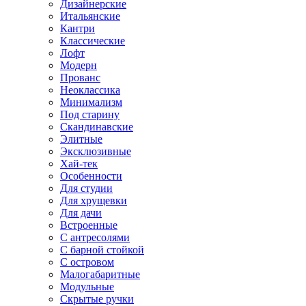
Дизайнерские
Итальянские
Кантри
Классические
Лофт
Модерн
Прованс
Неоклассика
Минимализм
Под старину
Скандинавские
Элитные
Эксклюзивные
Хай-тек
Особенности
Для студии
Для хрущевки
Для дачи
Встроенные
С антресолями
С барной стойкой
С островом
Малогабаритные
Модульные
Скрытые ручки