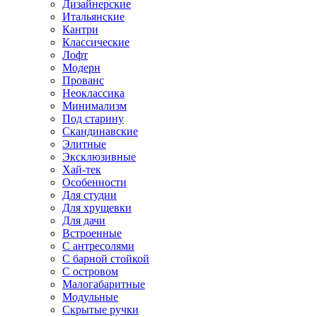
Дизайнерские
Итальянские
Кантри
Классические
Лофт
Модерн
Прованс
Неоклассика
Минимализм
Под старину
Скандинавские
Элитные
Эксклюзивные
Хай-тек
Особенности
Для студии
Для хрущевки
Для дачи
Встроенные
С антресолями
С барной стойкой
С островом
Малогабаритные
Модульные
Скрытые ручки