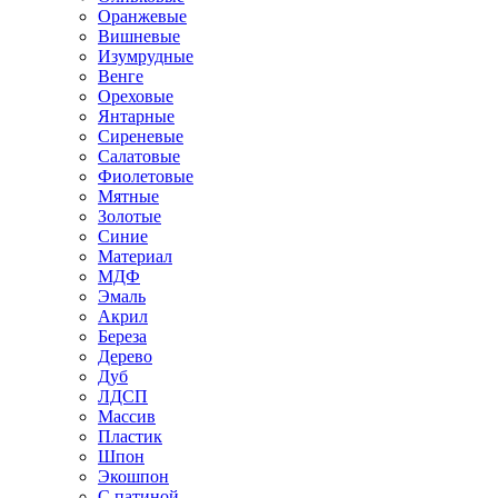
Оранжевые
Вишневые
Изумрудные
Венге
Ореховые
Янтарные
Сиреневые
Салатовые
Фиолетовые
Мятные
Золотые
Синие
Материал
МДФ
Эмаль
Акрил
Береза
Дерево
Дуб
ЛДСП
Массив
Пластик
Шпон
Экошпон
С патиной