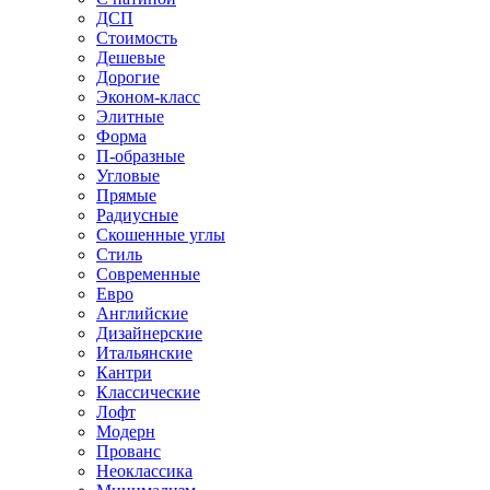
ДСП
Стоимость
Дешевые
Дорогие
Эконом-класс
Элитные
Форма
П-образные
Угловые
Прямые
Радиусные
Скошенные углы
Стиль
Современные
Евро
Английские
Дизайнерские
Итальянские
Кантри
Классические
Лофт
Модерн
Прованс
Неоклассика