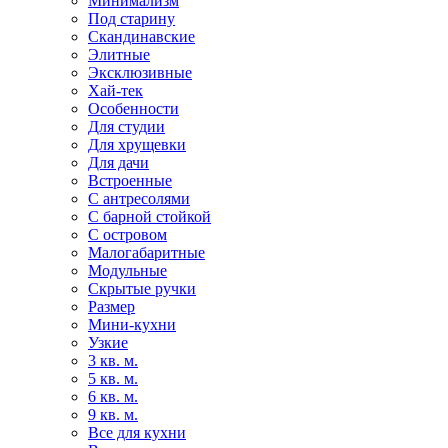
Минимализм
Под старину
Скандинавские
Элитные
Эксклюзивные
Хай-тек
Особенности
Для студии
Для хрущевки
Для дачи
Встроенные
С антресолями
С барной стойкой
С островом
Малогабаритные
Модульные
Скрытые ручки
Размер
Мини-кухни
Узкие
3 кв. м.
5 кв. м.
6 кв. м.
9 кв. м.
Все для кухни