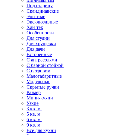
Минимализм
Под старину
Скандинавские
Элитные
Эксклюзивные
Хай-тек
Особенности
Для студии
Для хрущевки
Для дачи
Встроенные
С антресолями
С барной стойкой
С островом
Малогабаритные
Модульные
Скрытые ручки
Размер
Мини-кухни
Узкие
3 кв. м.
5 кв. м.
6 кв. м.
9 кв. м.
Все для кухни