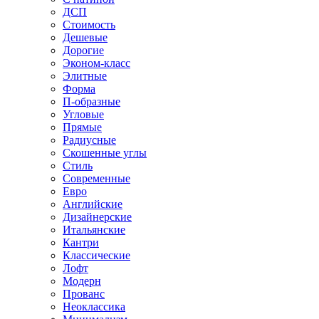
ДСП
Стоимость
Дешевые
Дорогие
Эконом-класс
Элитные
Форма
П-образные
Угловые
Прямые
Радиусные
Скошенные углы
Стиль
Современные
Евро
Английские
Дизайнерские
Итальянские
Кантри
Классические
Лофт
Модерн
Прованс
Неоклассика