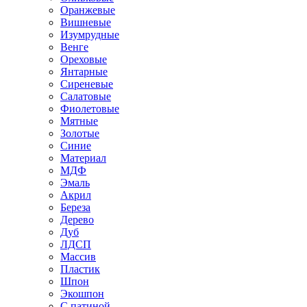
Оранжевые
Вишневые
Изумрудные
Венге
Ореховые
Янтарные
Сиреневые
Салатовые
Фиолетовые
Мятные
Золотые
Синие
Материал
МДФ
Эмаль
Акрил
Береза
Дерево
Дуб
ЛДСП
Массив
Пластик
Шпон
Экошпон
С патиной