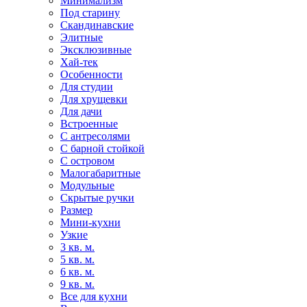
Минимализм
Под старину
Скандинавские
Элитные
Эксклюзивные
Хай-тек
Особенности
Для студии
Для хрущевки
Для дачи
Встроенные
С антресолями
С барной стойкой
С островом
Малогабаритные
Модульные
Скрытые ручки
Размер
Мини-кухни
Узкие
3 кв. м.
5 кв. м.
6 кв. м.
9 кв. м.
Все для кухни