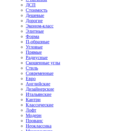
ДСП
Стоимость
Дешевые
Дорогие
Эконом-класс
Элитные
Форма
П-образные
Угловые
Прямые
Радиусные
Скошенные углы
Стиль
Современные
Евро
Английские
Дизайнерские
Итальянские
Кантри
Классические
Лофт
Модерн
Прованс
Неоклассика