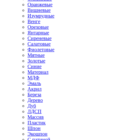
Оранжевые
Вишневые
Изумрудные
Венге
Ореховые
Янтарные
Сиреневые
Салатовые
Фиолетовые
Мятные
Золотые
Синие
Материал
МДФ
Эмаль
Акрил
Береза
Дерево
Дуб
ЛДСП
Массив
Пластик
Шпон
Экошпон
С патиной