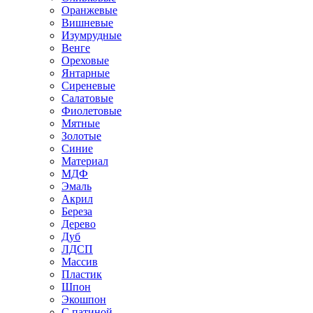
Оранжевые
Вишневые
Изумрудные
Венге
Ореховые
Янтарные
Сиреневые
Салатовые
Фиолетовые
Мятные
Золотые
Синие
Материал
МДФ
Эмаль
Акрил
Береза
Дерево
Дуб
ЛДСП
Массив
Пластик
Шпон
Экошпон
С патиной