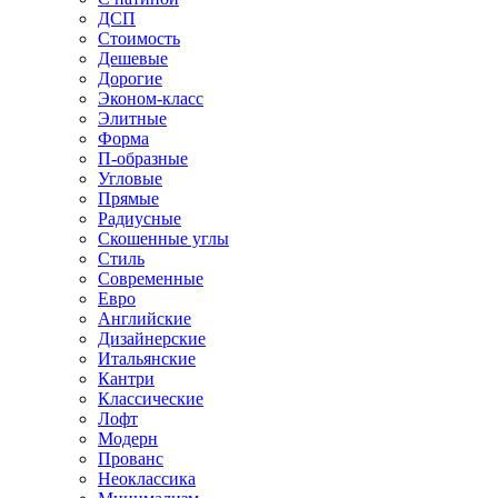
ДСП
Стоимость
Дешевые
Дорогие
Эконом-класс
Элитные
Форма
П-образные
Угловые
Прямые
Радиусные
Скошенные углы
Стиль
Современные
Евро
Английские
Дизайнерские
Итальянские
Кантри
Классические
Лофт
Модерн
Прованс
Неоклассика