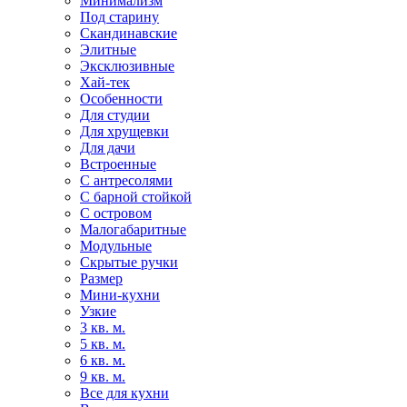
Минимализм
Под старину
Скандинавские
Элитные
Эксклюзивные
Хай-тек
Особенности
Для студии
Для хрущевки
Для дачи
Встроенные
С антресолями
С барной стойкой
С островом
Малогабаритные
Модульные
Скрытые ручки
Размер
Мини-кухни
Узкие
3 кв. м.
5 кв. м.
6 кв. м.
9 кв. м.
Все для кухни