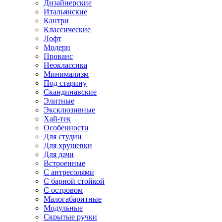
Дизайнерские
Итальянские
Кантри
Классические
Лофт
Модерн
Прованс
Неоклассика
Минимализм
Под старину
Скандинавские
Элитные
Эксклюзивные
Хай-тек
Особенности
Для студии
Для хрущевки
Для дачи
Встроенные
С антресолями
С барной стойкой
С островом
Малогабаритные
Модульные
Скрытые ручки