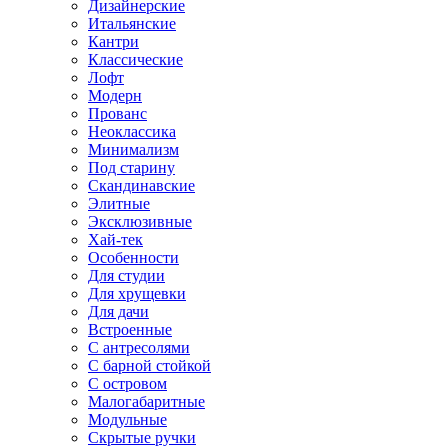
Дизайнерские
Итальянские
Кантри
Классические
Лофт
Модерн
Прованс
Неоклассика
Минимализм
Под старину
Скандинавские
Элитные
Эксклюзивные
Хай-тек
Особенности
Для студии
Для хрущевки
Для дачи
Встроенные
С антресолями
С барной стойкой
С островом
Малогабаритные
Модульные
Скрытые ручки