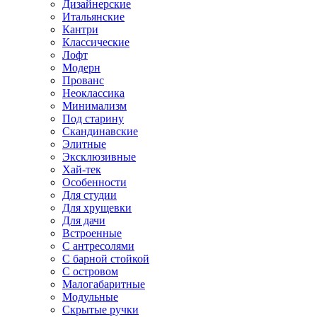
Дизайнерские
Итальянские
Кантри
Классические
Лофт
Модерн
Прованс
Неоклассика
Минимализм
Под старину
Скандинавские
Элитные
Эксклюзивные
Хай-тек
Особенности
Для студии
Для хрущевки
Для дачи
Встроенные
С антресолями
С барной стойкой
С островом
Малогабаритные
Модульные
Скрытые ручки