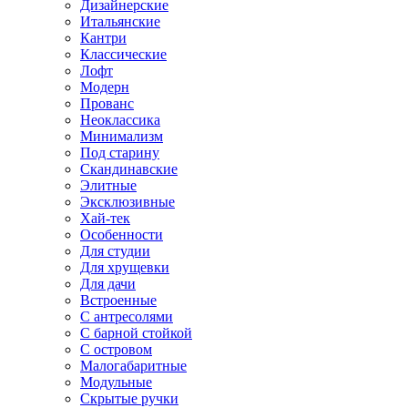
Дизайнерские
Итальянские
Кантри
Классические
Лофт
Модерн
Прованс
Неоклассика
Минимализм
Под старину
Скандинавские
Элитные
Эксклюзивные
Хай-тек
Особенности
Для студии
Для хрущевки
Для дачи
Встроенные
С антресолями
С барной стойкой
С островом
Малогабаритные
Модульные
Скрытые ручки