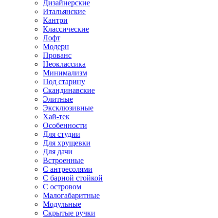
Дизайнерские
Итальянские
Кантри
Классические
Лофт
Модерн
Прованс
Неоклассика
Минимализм
Под старину
Скандинавские
Элитные
Эксклюзивные
Хай-тек
Особенности
Для студии
Для хрущевки
Для дачи
Встроенные
С антресолями
С барной стойкой
С островом
Малогабаритные
Модульные
Скрытые ручки