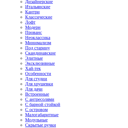
Дизайнерские
Итальянские
Кантри
Классические
Лофт
Модерн
Прованс
Неоклассика
Минимализм
Под старину
Скандинавские
Элитные
Эксклюзивные
Хай-тек
Особенности
Для студии
Для хрущевки
Для дачи
Встроенные
С антресолями
С барной стойкой
С островом
Малогабаритные
Модульные
Скрытые ручки