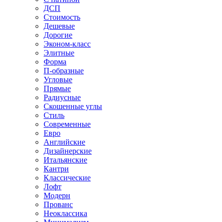
ДСП
Стоимость
Дешевые
Дорогие
Эконом-класс
Элитные
Форма
П-образные
Угловые
Прямые
Радиусные
Скошенные углы
Стиль
Современные
Евро
Английские
Дизайнерские
Итальянские
Кантри
Классические
Лофт
Модерн
Прованс
Неоклассика