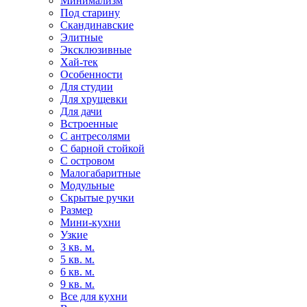
Минимализм
Под старину
Скандинавские
Элитные
Эксклюзивные
Хай-тек
Особенности
Для студии
Для хрущевки
Для дачи
Встроенные
С антресолями
С барной стойкой
С островом
Малогабаритные
Модульные
Скрытые ручки
Размер
Мини-кухни
Узкие
3 кв. м.
5 кв. м.
6 кв. м.
9 кв. м.
Все для кухни