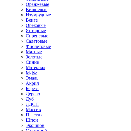
Оранжевые
Вишневые
Изумрудные
Венге
Ореховые
Янтарные
Сиреневые
Салатовые
Фиолетовые
Мятные
Золотые
Синие
Материал
МДФ
Эмаль
Акрил
Береза
Дерево
Дуб
ЛДСП
Массив
Пластик
Шпон
Экошпон
С патиной